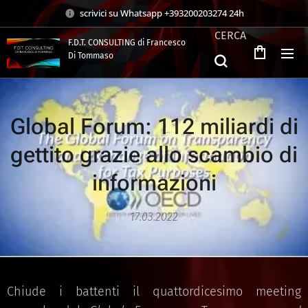
scrivici su Whatsapp +393200203274 24h
CERCA
F.D.T. CONSULTING di Francesco
Di Tommaso
.
Global Forum: 112 miliardi di
gettito grazie allo scambio di
informazioni
17.03.2022
Chiude i battenti il quattordicesimo meeting