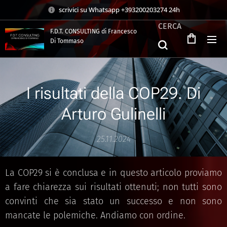
scrivici su Whatsapp +393200203274 24h
CERCA
F.D.T. CONSULTING di Francesco
Di Tommaso
.
I risultati della COP29. Di
Arturo Gulinelli
25.11.2024
La COP29 si è conclusa e in questo articolo proviamo
a fare chiarezza sui risultati ottenuti; non tutti sono
convinti che sia stato un successo e non sono
mancate le polemiche. Andiamo con ordine.