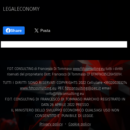
LEGALECONOMY
Share
F.D.T. CONSULTING di Francesco Di Tommaso
www.fdtconsulting.eu
tutti i diritti
riservati del proprietario Dott. Francesco DI Tommaso CF DTMFNC85C26H501H.
TUTTI I DIRITTI SONO RISERVATI COPYRIGHTS 2022 Cellulare +393200203274
www.fdtcosnulting.eu
PEC
fdtconsulting@pec.it
email
info@fdtconsulting.eu
F.D.T. CONSULTING DI FRANCESCO DI TOMMASO MARCHIO REGISTRATO IN
DATA 26 APRILE 2022 PRESSO
IL MINISTERO DELLO SVILUPPO ECONOMICO QUALSIASI USO NON
CONSENTITO E' PUNIBILE DI LEGGE.
Privacy policy
Cookie policy