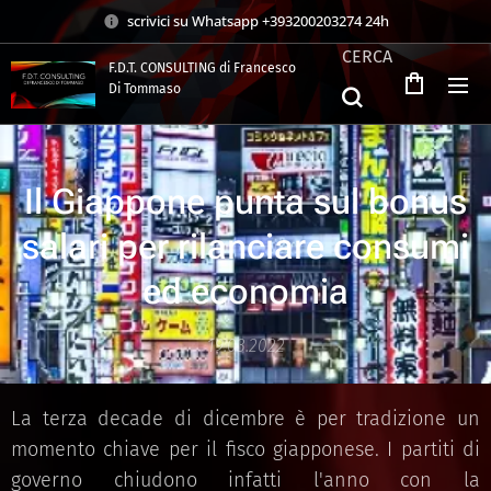
scrivici su Whatsapp +393200203274 24h
CERCA
F.D.T. CONSULTING di Francesco
Di Tommaso
.
Il Giappone punta sul bonus
salari per rilanciare consumi
ed economia
19.03.2022
La terza decade di dicembre è per tradizione un
momento chiave per il fisco giapponese. I partiti di
governo chiudono infatti l'anno con la