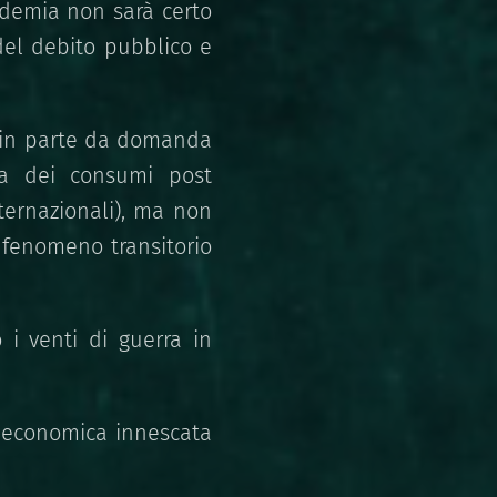
demia non sarà certo
del debito pubblico e
è in parte da domanda
za dei consumi post
ternazionali), ma non
 fenomeno transitorio
 i venti di guerra in
i economica innescata