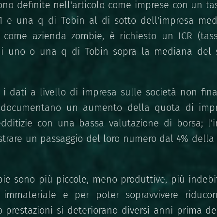
no definite nell'articolo come imprese con un tas
a 1 e una q di Tobin al di sotto dell'impresa med
a come azienda zombie, è richiesto un ICR (tas
 di uno o una q di Tobin sopra la mediana del 
o i dati a livello di impresa sulle società non fin
 documentano un aumento della quota di impre
dditizie con una bassa valutazione di borsa; l'
strare un passaggio del loro numero dal 4% della f
e sono più piccole, meno produttive, più indeb
e immateriale e per poter sopravvivere riducon
o prestazioni si deteriorano diversi anni prima d