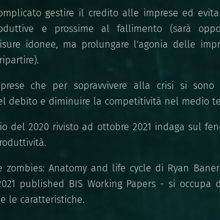
omplicato gestire il credito alle imprese ed evit
oduttive e prossime al fallimento (sarà oppo
sure idonee, ma prolungare l'agonia delle impr
ipartire).
rese che per sopravvivere alla crisi si sono
l debito e diminuire la competitività nel medio t
io del 2020 rivisto ad ottobre 2021 indaga sul f
oduttività.
e zombies: Anatomy and life cycle di Ryan Bane
021 published BIS Working Papers - si occupa d
e le caratteristiche.