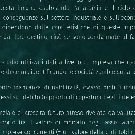
esta lacuna esplorando l'anatomia e il ciclo d
e conseguenze sul settore industriale e sull'econ
i dipendono dalle caratteristiche di queste im
dal loro destino, cioè se sono condannate al fa
studio utilizza i dati a livello di impresa che r
e decenni, identificando le società zombie sulla 
tente mancanza di redditività, ovvero profitti insuf
ssi sul debito (rapporto di copertura degli interes
enziale di crescita futuro atteso rivelato da valuta
orto tra il valore di mercato degli asset azien
 imprese concorrenti (= un valore della q di Tobin