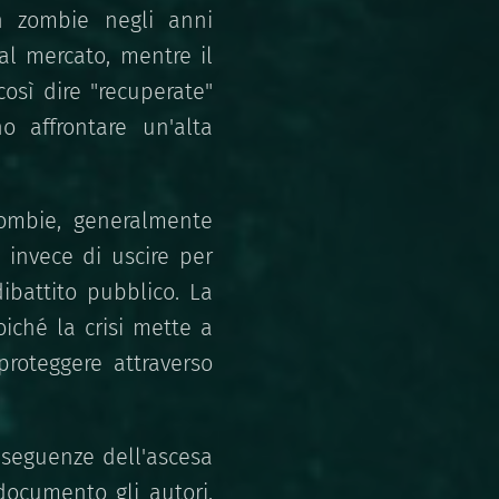
on zombie negli anni
al mercato, mentre il
osì dire "recuperate"
o affrontare un'alta
zombie, generalmente
invece di uscire per
ibattito pubblico. La
iché la crisi mette a
proteggere attraverso
nseguenze dell'ascesa
documento gli autori,