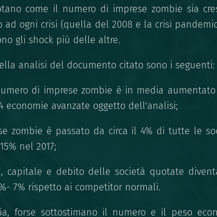
notano come il numero di imprese zombie sia cre
ad ogni crisi (quella del 2008 e la crisi pandemi
no gli shock più delle altre.
 della analisi del documento citato sono i seguenti:
 numero di imprese zombie è in media aumentato 
14 economie avanzate oggetto dell'analisi;
se zombie è passato da circa il 4% di tutte le s
 15% nel 2017;
tà, capitale e debito delle società quotate diven
 6%- 7% rispetto ai competitor normali.
via, forse sottostimano il numero e il peso eco