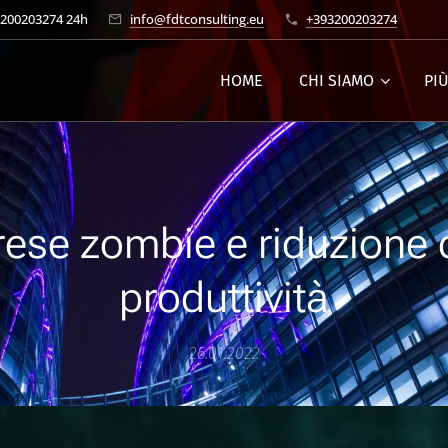
3200203274 24h
info@fdtconsulting.eu
+393200203274
HOME
CHI SIAMO
PI
ese zombie e riduzione 
produttività
26.01.2022