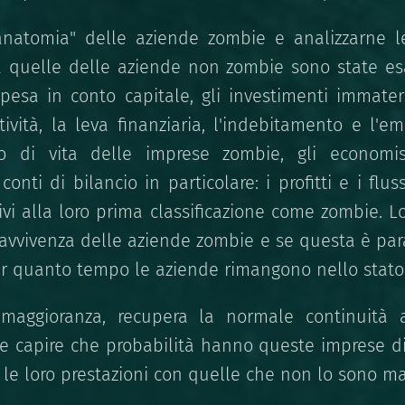
natomia" delle aziende zombie e analizzarne le
 a quelle delle aziende non zombie sono state esam
pesa in conto capitale, gli investimenti immateri
itività, la leva finanziaria, l'indebitamento e l'em
iclo di vita delle imprese zombie, gli economi
conti di bilancio in particolare: i profitti e i flu
ivi alla loro prima classificazione come zombie. L
pravvivenza delle aziende zombie e se questa è par
r quanto tempo le aziende rimangono nello stato
maggioranza, recupera la normale continuità a
 e capire che probabilità hanno queste imprese di 
le loro prestazioni con quelle che non lo sono mai