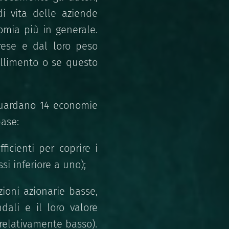
i vita delle aziende
omia più in generale.
prese e dal loro peso
llimento o se questo
iguardano 14 economie
base:
ficienti per coprire i
si inferiore a uno);
zioni azionarie basse,
dali e il loro valore
 relativamente basso).