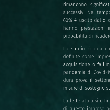
rimangono significa
successivi. Nel temp
60% è uscito dallo s
hanno prestazioni i
probabilità di ricader
Lo studio ricorda c
definite come impre
acquisizione o falli
pandemia di Covid-19
dura prova il settor
misure di sostegno su
La letteratura si è 
di queste imprese pe