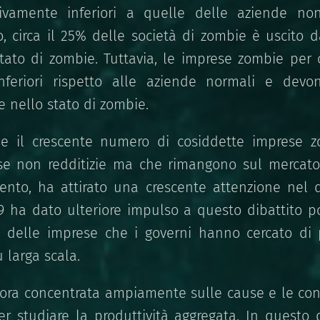
tivamente inferiori a quelle delle aziende n
o, circa il 25% delle società di zombie è uscito d
tato di zombie. Tuttavia, le imprese zombie per c
nferiori rispetto alle aziende normali e devon
e nello stato di zombie.
he il crescente numero di cosiddette imprese 
se non redditizie ma che rimangono sul mercato 
mento, ha attirato una crescente attenzione nel d
 ha dato ulteriore impulso a questo dibattito po
e delle imprese che i governi hanno cercato di 
 larga scala.
finora concentrata ampiamente sulle cause e le co
r studiare la produttività aggregata. In questo 