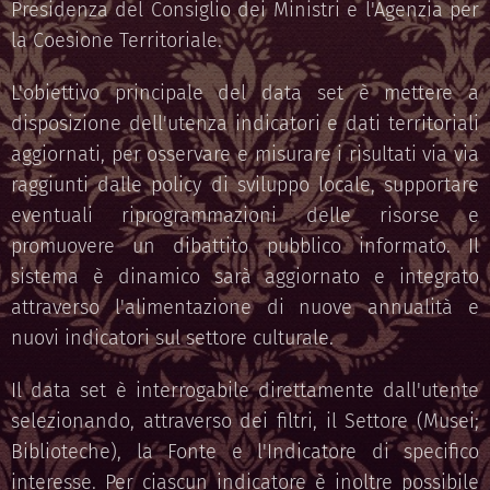
Presidenza del Consiglio dei Ministri e l'Agenzia per
la Coesione Territoriale.
L'obiettivo principale del data set è mettere a
disposizione dell'utenza indicatori e dati territoriali
aggiornati, per osservare e misurare i risultati via via
raggiunti dalle policy di sviluppo locale, supportare
eventuali riprogrammazioni delle risorse e
promuovere un dibattito pubblico informato. Il
sistema è dinamico sarà aggiornato e integrato
attraverso l'alimentazione di nuove annualità e
nuovi indicatori sul settore culturale.
Il data set è interrogabile direttamente dall'utente
selezionando, attraverso dei filtri, il Settore (Musei;
Biblioteche), la Fonte e l'Indicatore di specifico
interesse. Per ciascun indicatore è inoltre possibile