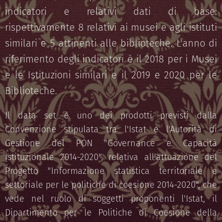
indicatori e relativi dati di base:
rispettivamente 8 relativi ai musei e agli istituti
similari e 5 attinenti alle biblioteche. L'anno di
riferimento degli indicatori è il 2018 per i Musei
e le Istituzioni similari e il 2019 e 2020 per le
Biblioteche.
Il data set è uno dei prodotti previsti dalla
Convenzione stipulata tra l'Istat e l'Autorità di
Gestione del PON "Governance e Capacità
istituzionale 2014-2020", relativa all'attuazione del
Progetto "Informazione statistica territoriale e
settoriale per le politiche di coesione 2014-2020", che
vede nel ruolo di soggetti proponenti l'Istat, il
Dipartimento per le Politiche di Coesione della