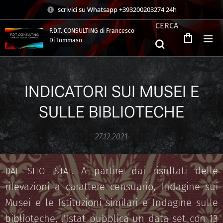
scrivici su Whatsapp +393200203274 24h
CERCA
F.D.T. CONSULTING di Francesco
Di Tommaso
.
INDICATORI SUI MUSEI E
SULLE BIBLIOTECHE
27.12.2021
A partire dai risultati delle
DAL SITO ISTAT.
rilevazioni a carattere censuario, Indagine sui
Musei e le Istituzioni similari e Indagine sulle
biblioteche, l'Istat pubblica un data set con 13