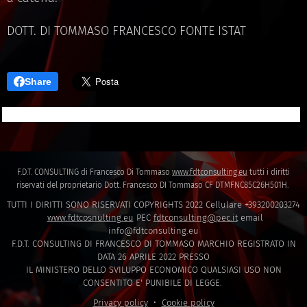
DOTT. DI TOMMASO FRANCESCO FONTE ISTAT
Share
F.D.T. CONSULTING di Francesco Di Tommaso
www.fdtconsulting.eu
tutti i diritti
riservati del proprietario Dott. Francesco DI Tommaso CF DTMFNC85C26H501H.
TUTTI I DIRITTI SONO RISERVATI COPYRIGHTS 2022 Cellulare +393200203274
www.fdtcosnulting.eu
PEC
fdtconsulting@pec.it
email
info@fdtconsulting.eu
F.D.T. CONSULTING DI FRANCESCO DI TOMMASO MARCHIO REGISTRATO IN
DATA 26 APRILE 2022 PRESSO
IL MINISTERO DELLO SVILUPPO ECONOMICO QUALSIASI USO NON
CONSENTITO E' PUNIBILE DI LEGGE.
Privacy policy
Cookie policy