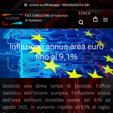
scrivici su Whatsapp +393200203274 24h
CERCA
F.D.T. CONSULTING di Francesco
Di Tommaso
.
Inflazione annua area euro
fino al 9,1%
24.10.2022
Secondo una stima lampo di Eurostat, l'ufficio
statistico dell'Unione europea, l'inflazione annua
dell'area dell'euro dovrebbe essere del 9,1% ad
agosto 2022, in aumento rispetto all'8,9% di luglio.