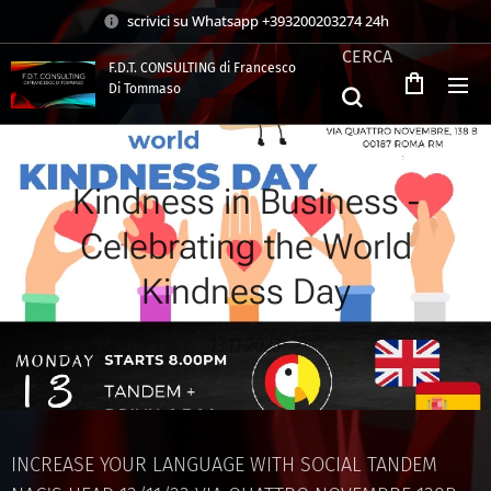
scrivici su Whatsapp +393200203274 24h
CERCA
F.D.T. CONSULTING di Francesco
Di Tommaso
.
Kindness in Business -
Celebrating the World
Kindness Day
13.11.2023
INCREASE YOUR LANGUAGE WITH SOCIAL TANDEM