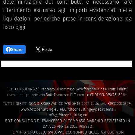
determinazione del contributo, è necessario fare
riferimento esclusivo agli importi evidenziati nelle
liquidazioni periodiche prese in considerazione. da
fisco oggi.
Share
F.D.T. CONSULTING di Francesco Di Tommaso
www.fdtconsulting.eu
tutti i diritti
riservati del proprietario Dott. Francesco DI Tommaso CF DTMFNC85C26H501H.
TUTTI I DIRITTI SONO RISERVATI COPYRIGHTS 2022 Cellulare +393200203274
www.fdtcosnulting.eu
PEC
fdtconsulting@pec.it
email
info@fdtconsulting.eu
F.D.T. CONSULTING DI FRANCESCO DI TOMMASO MARCHIO REGISTRATO IN
DATA 26 APRILE 2022 PRESSO
IL MINISTERO DELLO SVILUPPO ECONOMICO QUALSIASI USO NON