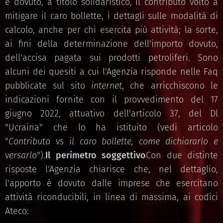
è dovuto, a titolo solidaristico, il contributo volto a
mitigare il caro bollette, i dettagli sulle modalità di
calcolo, anche per chi esercita più attività; la sorte,
ai fini della determinazione dell'importo dovuto,
dell'accisa pagata sui prodotti petroliferi. Sono
alcuni dei quesiti a cui l'Agenzia risponde nelle Faq
pubblicate sul sito
internet
, che arricchiscono le
indicazioni fornite con il provvedimento del 17
giugno 2022, attuativo dell'articolo 37, del Dl
"Ucraina" che lo ha istituito (vedi articolo
"
Contributo vs il caro bollette, come dichiararlo e
versarlo
").
Il perimetro soggettivo
Con due distinte
risposte l'Agenzia chiarisce che, nel dettaglio,
l'apporto è dovuto dalle imprese che esercitano
attività riconducibili, in linea di massima, ai codici
Ateco: