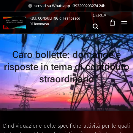
scrivici su Whatsapp +393200203274 24h
CERCA
F.D.T. CONSULTING di Francesco
Di Tommaso
.
Caro bollette: domande e
risposte in tema di contributo
straordinario
21.06.2022
L'individuazione delle specifiche attività per le quali