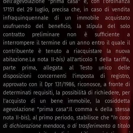
dell'agevolazione "prima casa" e, con l'ordinanza
17151 del 29 luglio, precisa che, in caso di vendita
infraquinquennale di un immobile acquistato
usufruendo del beneficio, la stipula del solo
contratto preliminare non è sufficiente a
interrompere il termine di un anno entro il quale il
contribuente è tenuto a riacquistare la nuova
abitazione.La nota II-
bis)
all'articolo 1 della tariffa,
parte prima, allegata al Testo unico delle
disposizioni concernenti l'imposta di registro,
approvato con il Dpr 131/1986, riconosce, a fronte di
determinati requisiti, la possibilità di richiedere, per
l'acquisto di un bene immobile, la cosiddetta
agevolazione "prima casa".Il comma 4 della stessa
nota II-
bis
), al primo periodo, stabilisce che "
In caso
di dichiarazione mendace, o di trasferimento a titolo