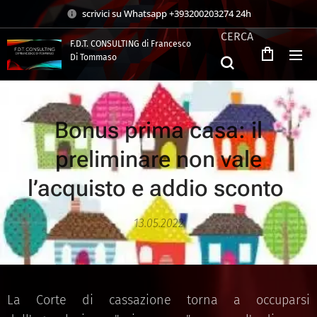
scrivici su Whatsapp +393200203274 24h
CERCA
F.D.T. CONSULTING di Francesco
Di Tommaso
.
Bonus prima casa: il
preliminare non vale
l’acquisto e addio sconto
13.05.2022
La Corte di cassazione torna a occuparsi