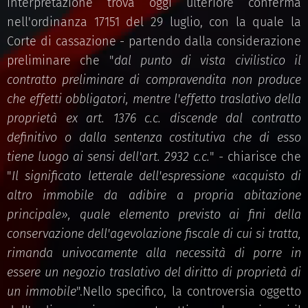
interpretazione trova oggi ulteriore conferma
nell'ordinanza 17151 del 29 luglio, con la quale la
Corte di cassazione - partendo dalla considerazione
preliminare che "
dal punto di vista civilistico il
contratto preliminare di compravendita non produce
che effetti obbligatori, mentre l'effetto traslativo della
proprietà ex art. 1376 c.c. discende dal contratto
definitivo o dalla sentenza costitutiva che di esso
tiene luogo ai sensi dell'art. 2932 c.c.
" - chiarisce che
"
Il significato letterale dell'espressione «acquisto di
altro immobile da adibire a propria abitazione
principale», quale elemento previsto ai fini della
conservazione dell'agevolazione fiscale di cui si tratta,
rimanda univocamente alla necessità di porre in
essere un negozio traslativo del diritto di proprietà di
un immobile
".Nello specifico, la controversia oggetto