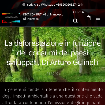
scrivici su Whatsapp +393200203274 24h
CERCA
F.D.T. CONSULTING di Francesco
Di Tommaso
.
La deforestazione in funzione
dei consumi dei paesi
sviluppati. Di Arturo Gulinelli
13.12.2024
In genere si tende a ritenere che il contenimento
degli impatti ambientali sia una questione che vada
affrontata contenendo l'emissione degli inquinanti;