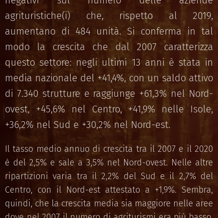
negativi sul numero delle aziende
agrituristiche(i) che, rispetto al 2019,
aumentano di 484 unità. Si conferma in tal
modo la crescita che dal 2007 caratterizza
questo settore: negli ultimi 13 anni è stata in
media nazionale del +41,4%, con un saldo attivo
di 7.340 strutture e raggiunge +61,3% nel Nord-
ovest, +45,6% nel Centro, +41,9% nelle Isole,
+36,2% nel Sud e +30,2% nel Nord-est.
Il tasso medio annuo di crescita tra il 2007 e il 2020
è del 2,5% e sale a 3,5% nel Nord-ovest. Nelle altre
ripartizioni varia tra il 2,2% del Sud e il 2,7% del
Centro, con il Nord-est attestato a +1,9%. Sembra,
quindi, che la crescita media sia maggiore nelle aree
dove nel 2007 il numero di agriturismi era più basso,