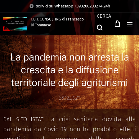
scrivici su Whatsapp +393200203274 24h
CERCA
F.D.T. CONSULTING di Francesco
Di Tommaso
.
La pandemia non arresta la
crescita e la diffusione
territoriale degli agriturismi
28.12.2021
La crisi sanitaria dovuta alla
DAL SITO ISTAT.
pandemia da Covid-19 non ha prodotto effetti