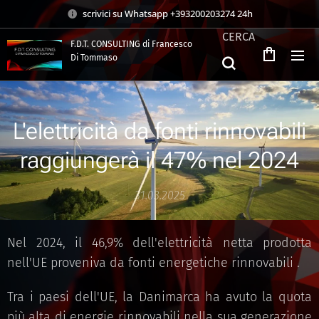
scrivici su Whatsapp +393200203274 24h
CERCA
F.D.T. CONSULTING di Francesco
Di Tommaso
.
L'elettricità da fonti rinnovabili
raggiungerà il 47% nel 2024
31.03.2025
Nel 2024, il 46,9% dell'elettricità netta prodotta
nell'UE proveniva da fonti energetiche rinnovabili .
Tra i paesi dell'UE, la Danimarca ha avuto la quota
più alta di energie rinnovabili nella sua generazione