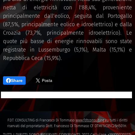
netta di elettricità con l'88,4%, proveniente
principalmente dall'eolico, seguita dal Portogallo
(87,5%, principalmente eolico e idroelettrico) e dalla
Croazia (73,7%, principalmente idroelettrico). Le
quote più basse di energie rinnovabili sono state
registrate in Lussemburgo (5,1%), Malta (15,1%) e
Repubblica Ceca (15,9%).
Share
F.D.T. CONSULTING di Francesco Di Tommaso
www.fdtconsulting.eu
tutti i diritti
riservati del proprietario Dott. Francesco DI Tommaso CF DTMFNC85C26H501H.
TUTTI I DIRITTI SONO RISERVATI COPYRIGHTS 2022 Cellulare +393200203274