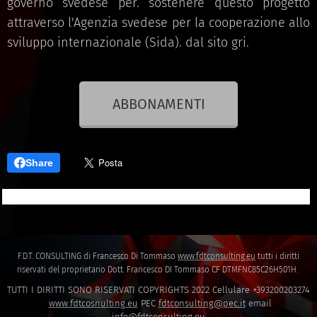
governo svedese per. sostenere questo progetto
attraverso l'Agenzia svedese per la cooperazione allo
sviluppo internazionale (Sida). dal sito gri.
ABBONAMENTI
Share
F.D.T. CONSULTING di Francesco Di Tommaso
www.fdtconsulting.eu
tutti i diritti
riservati del proprietario Dott. Francesco DI Tommaso CF DTMFNC85C26H501H.
TUTTI I DIRITTI SONO RISERVATI COPYRIGHTS 2022 Cellulare +393200203274
www.fdtcosnulting.eu
PEC
fdtconsulting@pec.it
email
info@fdtconsulting.eu