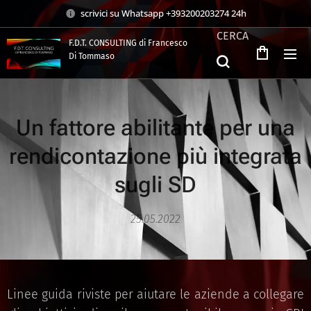
scrivici su Whatsapp +393200203274 24h
CERCA
F.D.T. CONSULTING di Francesco
Di Tommaso
.
Un fattore abilitante per una
rendicontazione più integrata
sugli SD
25.05.2022
Linee guida riviste per aiutare le aziende a collegare