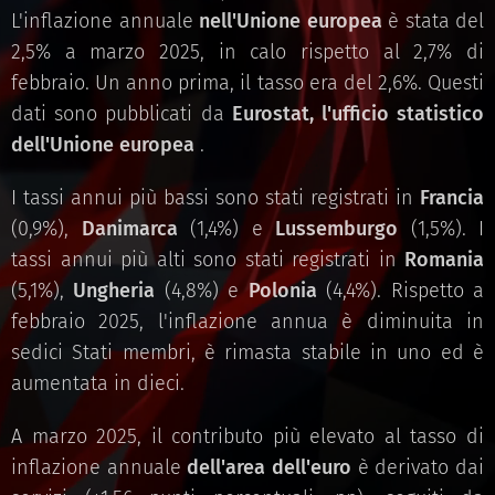
L'inflazione annuale
nell'Unione europea
è stata del
2,5% a marzo 2025, in calo rispetto al 2,7% di
febbraio. Un anno prima, il tasso era del 2,6%. Questi
dati sono pubblicati da
Eurostat, l'ufficio statistico
dell'Unione europea
.
I tassi annui più bassi sono stati registrati in
Francia
(0,9%),
Danimarca
(1,4%) e
Lussemburgo
(1,5%). I
tassi annui più alti sono stati registrati in
Romania
(5,1%),
Ungheria
(4,8%) e
Polonia
(4,4%). Rispetto a
febbraio 2025, l'inflazione annua è diminuita in
sedici Stati membri, è rimasta stabile in uno ed è
aumentata in dieci.
A marzo 2025, il contributo più elevato al tasso di
inflazione annuale
dell'area dell'euro
è derivato dai