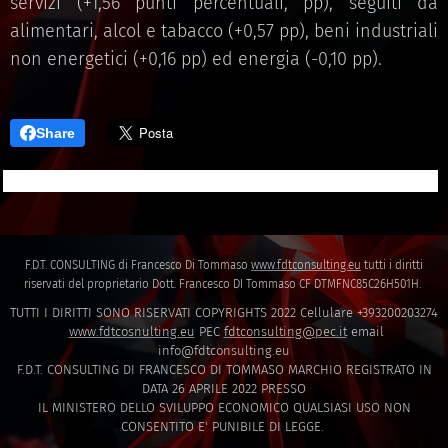
servizi (+1,56 punti percentuali, pp), seguiti da
alimentari, alcol e tabacco (+0,57 pp), beni industriali
non energetici (+0,16 pp) ed energia (-0,10 pp).
Share
F.D.T. CONSULTING di Francesco Di Tommaso
www.fdtconsulting.eu
tutti i diritti
riservati del proprietario Dott. Francesco DI Tommaso CF DTMFNC85C26H501H.
TUTTI I DIRITTI SONO RISERVATI COPYRIGHTS 2022 Cellulare +393200203274
www.fdtcosnulting.eu
PEC
fdtconsulting@pec.it
email
info@fdtconsulting.eu
F.D.T. CONSULTING DI FRANCESCO DI TOMMASO MARCHIO REGISTRATO IN
DATA 26 APRILE 2022 PRESSO
IL MINISTERO DELLO SVILUPPO ECONOMICO QUALSIASI USO NON
CONSENTITO E' PUNIBILE DI LEGGE.