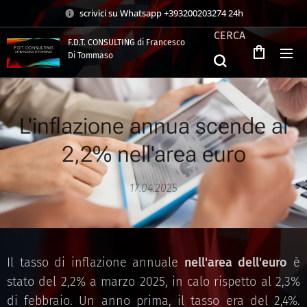
scrivici su Whatsapp +393200203274 24h
CERCA
F.D.T. CONSULTING di Francesco
Di Tommaso
.
L'inflazione annua scende al
2,2% nell'area euro
17.04.2025
Il tasso di inflazione annuale
nell'area dell'euro
è
stato del 2,2% a marzo 2025, in calo rispetto al 2,3%
di febbraio. Un anno prima, il tasso era del 2,4%.