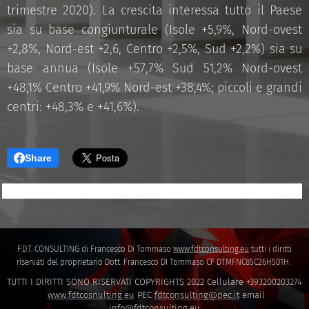
trimestre 2020). La crescita interessa tutto il Paese
sia su base congiunturale (Isole +5,9%, Nord-ovest
+2,8%, Nord-est +2,6, Centro +2,5%, Sud +2,2%) sia su
base annua (Isole +57,7% Sud 51,2% Nord-ovest
+48,1% Centro +41,9% Nord-est +38,4%; piccoli e grandi
centri: +48,3% e +41,6%).
Share
F.D.T. CONSULTING di Francesco Di Tommaso
www.fdtconsulting.eu
tutti i diritti
riservati del proprietario Dott. Francesco DI Tommaso CF DTMFNC85C26H501H.
TUTTI I DIRITTI SONO RISERVATI COPYRIGHTS 2022 Cellulare +393200203274
www.fdtcosnulting.eu
PEC
fdtconsulting@pec.it
email
info@fdtconsulting.eu