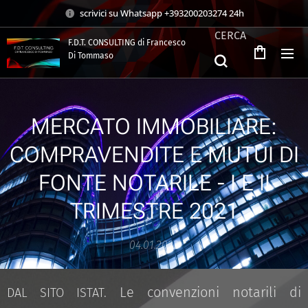
scrivici su Whatsapp +393200203274 24h
CERCA
F.D.T. CONSULTING di Francesco
Di Tommaso
.
MERCATO IMMOBILIARE:
COMPRAVENDITE E MUTUI DI
FONTE NOTARILE - I E II
TRIMESTRE 2021
04.01.2022
Le convenzioni notarili di
DAL SITO ISTAT.