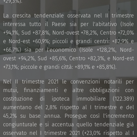
+29,3%).
La crescita tendenziale osservata nel II trimestre
interessa tutto il Paese sia per l'abitativo (Isole
+94,1%, Sud +87,8%, Nord-ovest +78,2%, Centro +72,0%
e Nord-est +60,9%; piccoli e grandi centri: +82,9% e
+66,7%) sia per l'economico (Isole +128,2%, Nord-
ovest +94,2%, Sud +85,6%, Centro +82,3%, e Nord-est
+73,1%; piccole e grandi città: +89,1% e +85,8%).
Nel II trimestre 2021 le convenzioni notarili per
mutui, finanziamenti e altre obbligazioni con
costituzione di ipoteca immobiliare (122.389)
aumentano del 2,8% rispetto al I trimestre e del
45,2% su base annua. Prosegue così l'incremento
congiunturale e si accentua quello tendenziale già
osservato nel I trimestre 2021 (+23,0% rispetto al I