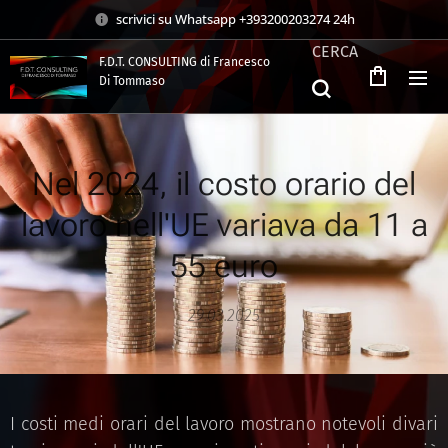
scrivici su Whatsapp +393200203274 24h
CERCA
F.D.T. CONSULTING di Francesco
Di Tommaso
.
Nel 2024, il costo orario del
lavoro nell'UE variava da 11 a
55 euro
29.03.2025
I costi medi orari del lavoro mostrano notevoli divari