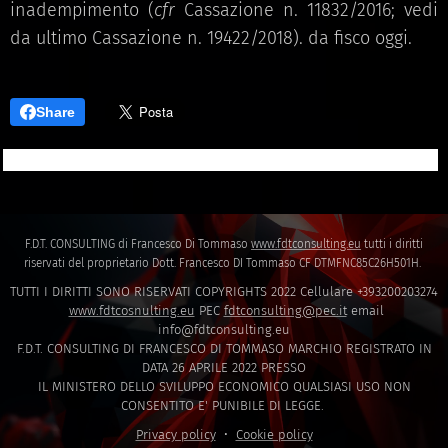
inadempimento (
cfr
Cassazione n. 11832/2016; vedi
da ultimo Cassazione n. 19422/2018). da fisco oggi.
Share
F.D.T. CONSULTING di Francesco Di Tommaso
www.fdtconsulting.eu
tutti i diritti
riservati del proprietario Dott. Francesco DI Tommaso CF DTMFNC85C26H501H.
TUTTI I DIRITTI SONO RISERVATI COPYRIGHTS 2022 Cellulare +393200203274
www.fdtcosnulting.eu
PEC
fdtconsulting@pec.it
email
info@fdtconsulting.eu
F.D.T. CONSULTING DI FRANCESCO DI TOMMASO MARCHIO REGISTRATO IN
DATA 26 APRILE 2022 PRESSO
IL MINISTERO DELLO SVILUPPO ECONOMICO QUALSIASI USO NON
CONSENTITO E' PUNIBILE DI LEGGE.
Privacy policy
Cookie policy