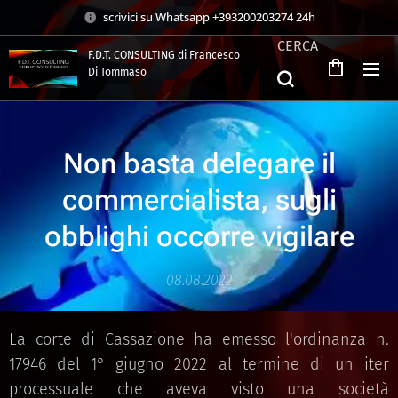
scrivici su Whatsapp +393200203274 24h
CERCA
F.D.T. CONSULTING di Francesco
Di Tommaso
.
Non basta delegare il
commercialista, sugli
obblighi occorre vigilare
08.08.2022
La corte di Cassazione ha emesso l'ordinanza n.
17946 del 1° giugno 2022 al termine di un iter
processuale che aveva visto una società