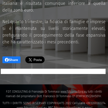
italiana è risultata comunque inferiore a quella
della zona euro.
Nel quarto trimestre, la fiducia di famiglie e imprese
si è mantenuta su livelli storicamente elevati,
prefigurando il proseguimento della fase espansiva
che ha caratterizzato i mesi precedenti.
Share
F.D.T. CONSULTING di Francesco Di Tommaso
www.fdtconsulting.eu
tutti i diritti
riservati del proprietario Dott. Francesco DI Tommaso CF DTMFNC85C26H501H.
TUTTI I DIRITTI SONO RISERVATI COPYRIGHTS 2022 Cellulare +393200203274
www.fdtcosnulting.eu
PEC
fdtconsulting@pec.it
email