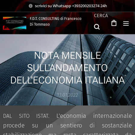
scrivici su Whatsapp +393200203274 24h
CERCA
F.D.T. CONSULTING di Francesco
Di Tommaso
.
NOTA MENSILE
SULL'ANDAMENTO
DELL'ECONOMIA ITALIANA
13.01.2022
L'economia internazionale
DAL SITO ISTAT.
procede su un sentiero di sostanziale