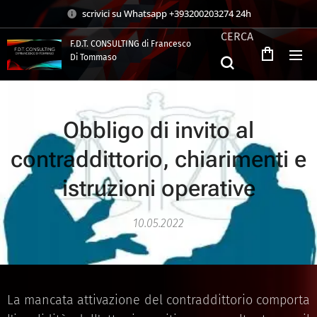
scrivici su Whatsapp +393200203274 24h
CERCA
F.D.T. CONSULTING di Francesco
Di Tommaso
.
Obbligo di invito al
contraddittorio, chiarimenti e
istruzioni operative
10.05.2022
La mancata attivazione del contraddittorio comporta