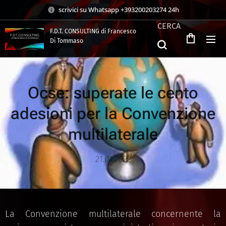
scrivici su Whatsapp +393200203274 24h
CERCA
F.D.T. CONSULTING di Francesco
Di Tommaso
.
Ocse: superate le cento
adesioni per la Convenzione
multilaterale
21.04.2022
La Convenzione multilaterale concernente la