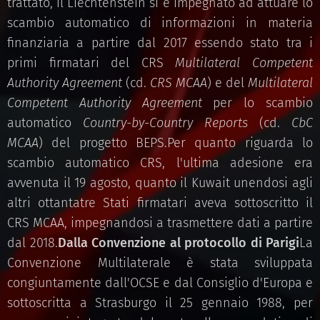
trattato, il Liechtenstein si è impegnato ad attuare lo
scambio automatico di informazioni in materia
finanziaria a partire dal 2017 essendo stato tra i
primi firmatari del CRS
Multilateral Competent
Authority Agreement
(cd.
CRS MCAA
) e del
Multilateral
Competent Authority Agreement
per lo scambio
automatico
Country-by-Country Reports
(cd.
CbC
MCAA
) del progetto BEPS.Per quanto riguarda lo
scambio automatico CRS, l'ultima adesione era
avvenuta il 19 agosto, quanto il Kuwait unendosi agli
altri ottantatre Stati firmatari aveva sottoscritto il
CRS MCAA, impegnandosi a trasmettere dati a partire
dal 2018.
Dalla Convenzione al protocollo di Parigi
La
Convenzione Multilaterale è stata sviluppata
congiuntamente dall'OCSE e dal Consiglio d'Europa e
sottoscritta a Strasburgo il 25 gennaio 1988, per