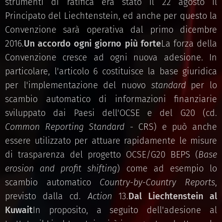
strumenti di ratifica era stato il 22 agosto il
Principato del Liechtenstein, ed anche per questo la
Convenzione sarà operativa dal primo dicembre
2016.
Un accordo ogni giorno più forte
La forza della
Convenzione cresce ad ogni nuova adesione. In
particolare, l'articolo 6 costituisce la base giuridica
per l'implementazione del nuovo
standard
per lo
scambio automatico di informazioni finanziarie
sviluppato dai Paesi dell'OCSE e del G20 (cd.
Common Reporting Standard
- CRS) e può anche
essere utilizzato per attuare rapidamente le misure
di trasparenza del progetto OCSE/G20 BEPS (
Base
erosion and profit shifting
) come ad esempio lo
scambio automatico
Country-by-Country Reports
,
previsto dalla cd.
Action
13.
Dal Liechtenstein al
Kuwait
In proposito, a seguito dell'adesione al