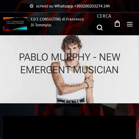
scrivici su Whatsapp +393200203274 24h
CERCA
F.D.T. CONSULTING di Francesco
Di Tommaso
.
PABLO MURPHY - NEW
EMERGENT MUSICIAN
25.10.2024