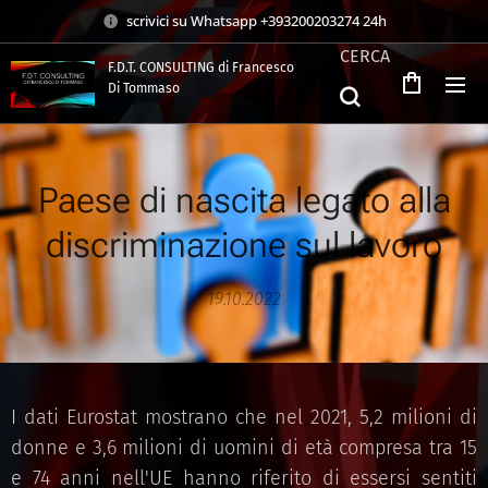
scrivici su Whatsapp +393200203274 24h
CERCA
F.D.T. CONSULTING di Francesco
Di Tommaso
.
Paese di nascita legato alla
discriminazione sul lavoro
19.10.2022
I dati Eurostat mostrano che nel 2021, 5,2 milioni di
donne e 3,6 milioni di uomini di età compresa tra 15
e 74 anni nell'UE hanno riferito di essersi sentiti