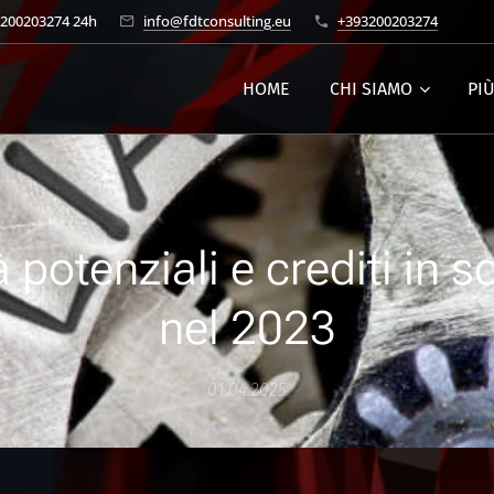
3200203274 24h
info@fdtconsulting.eu
+393200203274
HOME
CHI SIAMO
PI
à potenziali e crediti in s
nel 2023
01.04.2025