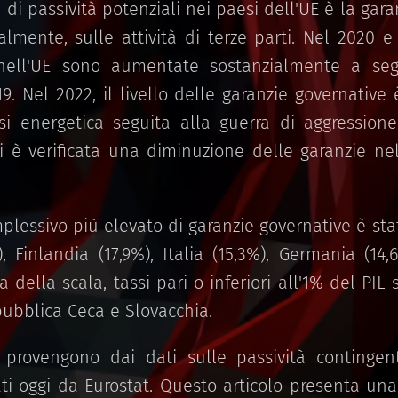
i passività potenziali nei paesi dell'UE è la gara
almente, sulle attività di terze parti. Nel 2020 e
 nell'UE sono aumentate sostanzialmente a segui
. Nel 2022, il livello delle garanzie governative 
isi energetica seguita alla guerra di aggression
 si è verificata una diminuzione delle garanzie ne
mplessivo più elevato di garanzie governative è stat
, Finlandia (17,9%), Italia (15,3%), Germania (14,
 della scala, tassi pari o inferiori all'1% del PIL s
pubblica Ceca e Slovacchia.
 provengono dai dati sulle passività contingent
ti oggi da Eurostat. Questo articolo presenta una 