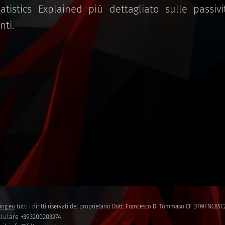
 Statistics Explained più dettagliato sulle passiv
nti.
ing.eu
tutti i diritti riservati del proprietario Dott. Francesco DI Tommaso CF DTMFNC8
lulare +393200203274