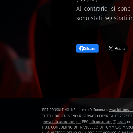
Al contrario, si sono 
sono stati registrati 
Share
F.D.T. CONSULTING di Francesco Di Tommaso
www.fdtconsult
TUTTI I DIRITTI SONO RISERVATI COPYRIGHTS 2022 Cel
www.fdtcosnulting.eu
PEC
fdtconsulting@pec.it
ema
F.D.T. CONSULTING DI FRANCESCO DI TOMMASO MARCH
IL MINISTERO DELLO SVILUPPO ECONOMICO QUALSIAS