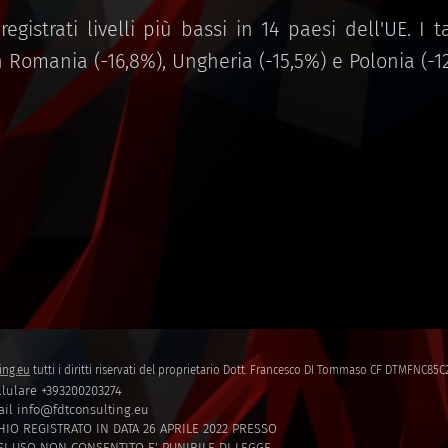
registrati livelli più bassi in 14 paesi dell'UE. I t
in Romania (-16,8%), Ungheria (-15,5%) e Polonia (-1
ing.eu
tutti i diritti riservati del proprietario Dott. Francesco DI Tommaso CF DTMFNC8
lulare +393200203274
il info@fdtconsulting.eu
IO REGISTRATO IN DATA 26 APRILE 2022 PRESSO
I USO NON CONSENTITO E' PUNIBILE DI LEGGE.