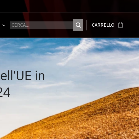
Ù
CARRELLO
ell'UE in
24