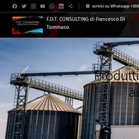
scrivici su Whatsapp +39
F.D.T. CONSULTING di Francesco Di
Tommaso
.
Produtti
a