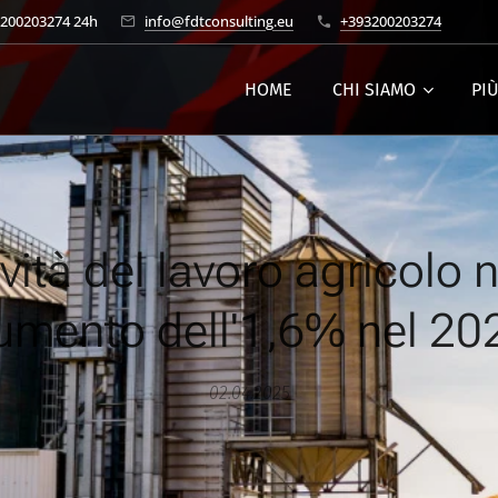
3200203274 24h
info@fdtconsulting.eu
+393200203274
HOME
CHI SIAMO
PI
vità del lavoro agricolo n
umento dell'1,6% nel 20
02.04.2025