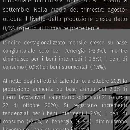
industriale diminuisca dello 0,6% rispetto a
settembre. Nella media del trimestre agosto-
ottobre il livello della produzione cresce dello
0,6% rispetto al trimestre precedente.
L'indice destagionalizzato mensile cresce su base
congiunturale solo per l'energia (+2,3%), mentre
diminuisce per i beni intermedi (-0,8%), i beni di
consumo (-0,9%) e i beni strumentali (-1,4%).
Al netto degli effetti di calendario, a ottobre 2021 la
produzione aumenta su base annua del 2,0% (i
giorni lavorativi di calendario sono stati 21 contro i
22 di ottobre 2020). Si registrano incrementi
tendenziali per i beni intermedi (+3,4%), i beni di
consumo (+2,7%) e l'energia (+1,8%); diminuiscono
lievemente i beni strumentali (-0,1%).