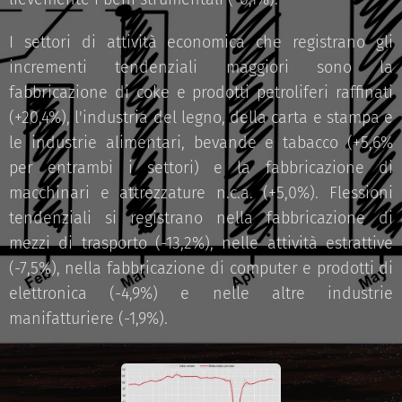
I settori di attività economica che registrano gli
incrementi tendenziali maggiori sono la
fabbricazione di coke e prodotti petroliferi raffinati
(+20,4%), l'industria del legno, della carta e stampa e
le industrie alimentari, bevande e tabacco (+5,6%
per entrambi i settori) e la fabbricazione di
macchinari e attrezzature n.c.a. (+5,0%). Flessioni
tendenziali si registrano nella fabbricazione di
mezzi di trasporto (-13,2%), nelle attività estrattive
(-7,5%), nella fabbricazione di computer e prodotti di
elettronica (-4,9%) e nelle altre industrie
manifatturiere (-1,9%).