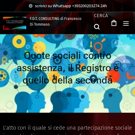
scrivici su Whatsapp +393200203274 24h
CERCA
F.D.T. CONSULTING di Francesco
Di Tommaso
.
Quote sociali contro
assistenza, il Registro è
quello della seconda
21.03.2022
L'atto con il quale si cede una partecipazione sociale