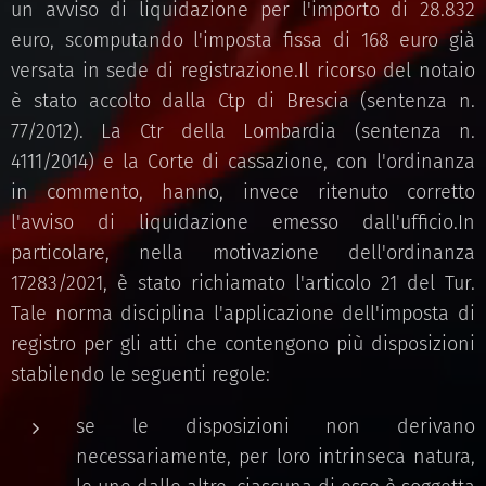
un avviso di liquidazione per l'importo di 28.832
euro, scomputando l'imposta fissa di 168 euro già
versata in sede di registrazione.Il ricorso del notaio
è stato accolto dalla Ctp di Brescia (sentenza n.
77/2012). La Ctr della Lombardia (sentenza n.
4111/2014) e la Corte di cassazione, con l'ordinanza
in commento, hanno, invece ritenuto corretto
l'avviso di liquidazione emesso dall'ufficio.In
particolare, nella motivazione dell'ordinanza
17283/2021, è stato richiamato l'articolo 21 del Tur.
Tale norma disciplina l'applicazione dell'imposta di
registro per gli atti che contengono più disposizioni
stabilendo le seguenti regole:
se le disposizioni non derivano
necessariamente, per loro intrinseca natura,