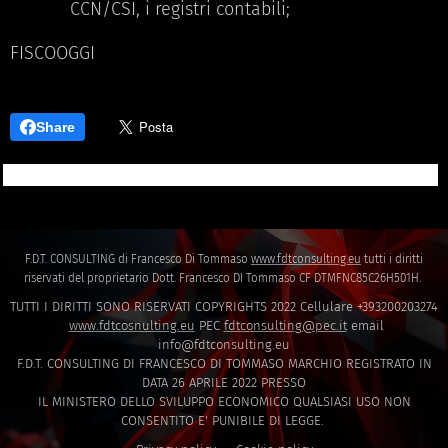
CCN/CSI, i registri contabili;
FISCOOGGI
Share
F.D.T. CONSULTING di Francesco Di Tommaso
www.fdtconsulting.eu
tutti i diritti
riservati del proprietario Dott. Francesco DI Tommaso CF DTMFNC85C26H501H.
TUTTI I DIRITTI SONO RISERVATI COPYRIGHTS 2022 Cellulare +393200203274
www.fdtcosnulting.eu
PEC
fdtconsulting@pec.it
email
info@fdtconsulting.eu
F.D.T. CONSULTING DI FRANCESCO DI TOMMASO MARCHIO REGISTRATO IN
DATA 26 APRILE 2022 PRESSO
IL MINISTERO DELLO SVILUPPO ECONOMICO QUALSIASI USO NON
CONSENTITO E' PUNIBILE DI LEGGE.