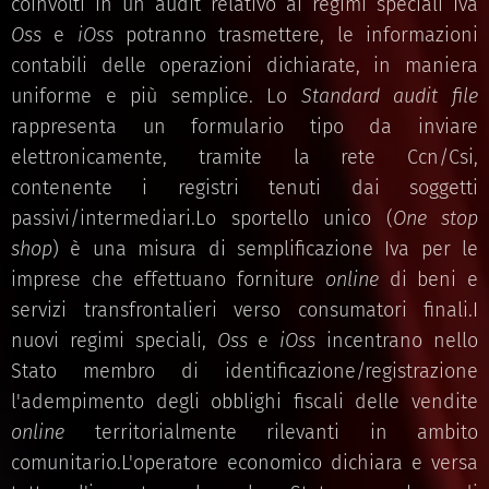
coinvolti in un audit relativo ai regimi speciali Iva
Oss
e
iOss
potranno trasmettere, le informazioni
contabili delle operazioni dichiarate, in maniera
uniforme e più semplice. Lo
Standard audit file
rappresenta un formulario tipo da inviare
elettronicamente, tramite la rete Ccn/Csi,
contenente i registri tenuti dai soggetti
passivi/intermediari.Lo sportello unico (
One stop
shop
) è una misura di semplificazione Iva per le
imprese che effettuano forniture
online
di beni e
servizi transfrontalieri verso consumatori finali.I
nuovi regimi speciali,
Oss
e
iOss
incentrano nello
Stato membro di identificazione/registrazione
l'adempimento degli obblighi fiscali delle vendite
online
territorialmente rilevanti in ambito
comunitario.L'operatore economico dichiara e versa