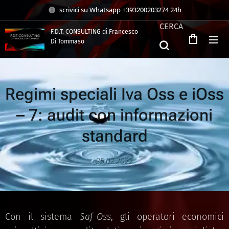
scrivici su Whatsapp +393200203274 24h
CERCA
F.D.T. CONSULTING di Francesco
Di Tommaso
.
Regimi speciali Iva Oss e iOss
– 7: audit con informazioni
standard
25.02.2022
Con il sistema
Saf-Oss
, gli operatori economici