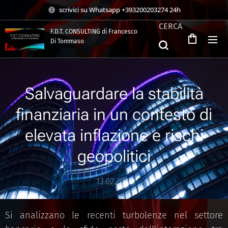
scrivici su Whatsapp +393200203274 24h
CERCA
F.D.T. CONSULTING di Francesco
Di Tommaso
.
Salvaguardare la stabilità
finanziaria in un contesto di
elevata inflazione e rischi
geopolitici
13.02.2025
Si analizzano le recenti turbolenze nel settore