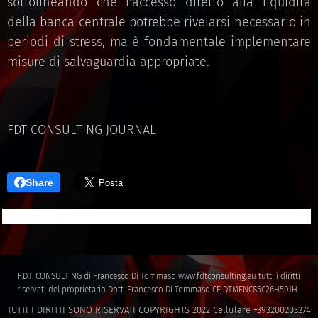
sottolineando che l'accesso diretto alla liquidità
della banca centrale potrebbe rivelarsi necessario in
periodi di stress, ma è fondamentale implementare
misure di salvaguardia appropriate.
FDT CONSULTING JOURNAL
Share
F.D.T. CONSULTING di Francesco Di Tommaso
www.fdtconsulting.eu
tutti i diritti
riservati del proprietario Dott. Francesco DI Tommaso CF DTMFNC85C26H501H.
TUTTI I DIRITTI SONO RISERVATI COPYRIGHTS 2022 Cellulare +393200203274