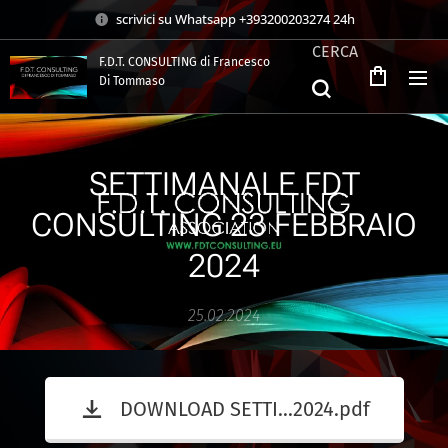
scrivici su Whatsapp +393200203274 24h
CERCA
F.D.T. CONSULTING di Francesco
Di Tommaso
.
SETTIMANALE FDT
CONSULTING 23 FEBBRAIO
2024
25.02.2024
DOWNLOAD SETTI...2024.pdf