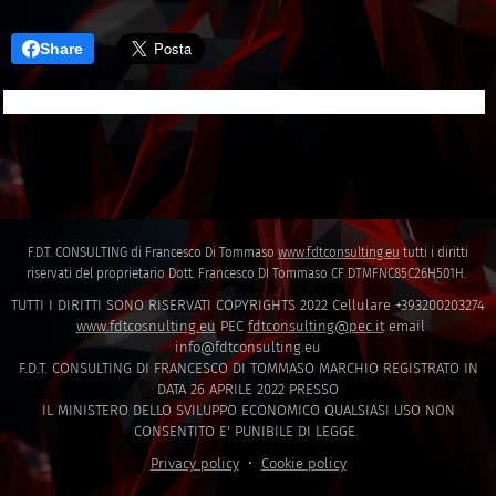
Share
F.D.T. CONSULTING di Francesco Di Tommaso
www.fdtconsulting.eu
tutti i diritti
riservati del proprietario Dott. Francesco DI Tommaso CF DTMFNC85C26H501H.
TUTTI I DIRITTI SONO RISERVATI COPYRIGHTS 2022 Cellulare +393200203274
www.fdtcosnulting.eu
PEC
fdtconsulting@pec.it
email
info@fdtconsulting.eu
F.D.T. CONSULTING DI FRANCESCO DI TOMMASO MARCHIO REGISTRATO IN
DATA 26 APRILE 2022 PRESSO
IL MINISTERO DELLO SVILUPPO ECONOMICO QUALSIASI USO NON
CONSENTITO E' PUNIBILE DI LEGGE.
Privacy policy
Cookie policy