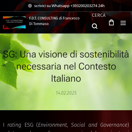
scrivici su Whatsapp +393200203274 24h
CERCA
F.D.T. CONSULTING di Francesco
Di Tommaso
.
SG: Una visione di sostenibilità
necessaria nel Contesto
Italiano
14.02.2025
I
rating
ESG (
Environment, Social and Governance
)