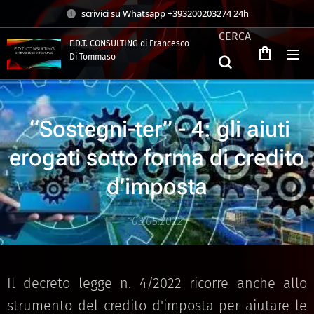
scrivici su Whatsapp +393200203274 24h
CERCA
F.D.T. CONSULTING di Francesco
Di Tommaso
.
“Sostegni-ter” - 4: gli aiuti
erogati sotto forma di credito
d’imposta
03.05.2022
Il decreto legge n. 4/2022 ricorre anche allo
strumento del credito d'imposta per aiutare le