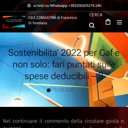
scrivici su Whatsapp +393200203274 24h
CERCA
F.D.T. CONSULTING di Francesco
Di Tommaso
.
Sostenibilita' 2022 per Caf e
non solo: fari puntati sulle
spese deducibili – 3
31.08.2022
Nel continuare il commento della circolare-guida n.