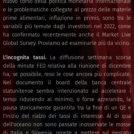
nuovo corso della politica monetaria internazionale
e le problematiche collegate al prezzo delle materie
prime alimentari, inflazione in primis, sono tra le
variabili più temute dagli investitori nel 2022, come
ha confermato recentemente anche il Market Live
Global Survey. Proviamo ad esaminarle più da vicino.
L'incognita tassi.
La diffusione settimana scorsa
della minute FED relativa alla riunione di dicembre
ha, se possibile, reso le cose ancora più complicate.
Nel documento il board della banca centrale
statunitense sembra intenzionato ad accelerare i
tempi riducendo al minimo, o forse azzerando, la
pausa storicamente garantita tra la fine di un QE e
l'inizio del rialzo dei tassi di interesse. Al di qua
dell'oceano non sono passate inosservate le mosse
di Italia e Slovenia, pronte a mettere sul mercato