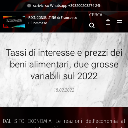
scrivici su Whatsapp +393200203274 24h
CERCA
F.D.T. CONSULTING di Francesco
Di Tommaso
.
Tassi di interesse e prezzi dei
beni alimentari, due grosse
variabili sul 2022
18.02.2022
DAL SITO EKONOMIA. Le reazioni dell'economia al