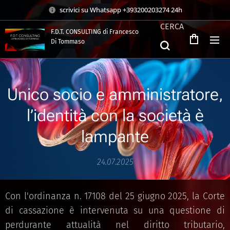
scrivici su Whatsapp +393200203274 24h
CERCA
F.D.T. CONSULTING di Francesco
Di Tommaso
.
Unico socio e amministratore,
l’identità con la società è
lampante
24.07.2025
Con l'ordinanza n. 17108 del 25 giugno 2025, la Corte
di cassazione è intervenuta su una questione di
perdurante attualità nel diritto tributario,