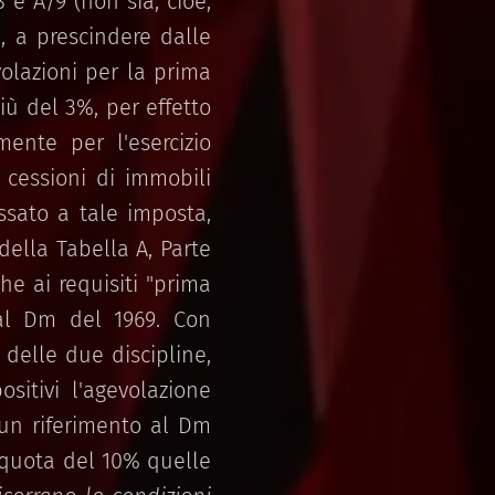
 e A/9 (non sia, cioè,
i, a prescindere dalle
volazioni per la prima
iù del 3%, per effetto
mente per l'esercizio
 cessioni di immobili
essato a tale imposta,
della Tabella A, Parte
che ai requisiti "prima
 dal Dm del 1969. Con
 delle due discipline,
sitivi l'agevolazione
 un riferimento al Dm
liquota del 10% quelle