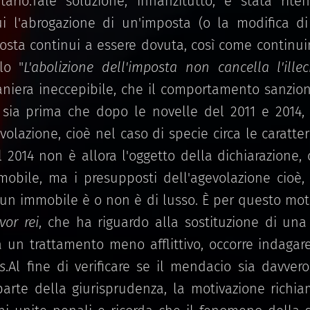
ario.Tale soluzione, innanzitutto, è stata rit
i l'abrogazione di un'imposta (o la modifica d
osta continui a essere dovuta, così come continui
lo "
L'abolizione dell'imposta non cancella l'illec
aniera ineccepibile, che il comportamento sanziona
sia prima che dopo le novelle del 2011 e 2014, 
volazione, cioè nel caso di specie circa le caratter
2014 non è allora l'oggetto della dichiarazione, c
mobile, ma i presupposti dell'agevolazione cioè,
 un immobile è o non è di lusso. È per questo moti
vor rei
, che ha riguardo alla sostituzione di un
un trattamento meno afflittivo, occorre indagare 
s
.Al fine di verificare se il mendacio sia davvero
rte della giurisprudenza, la motivazione richi