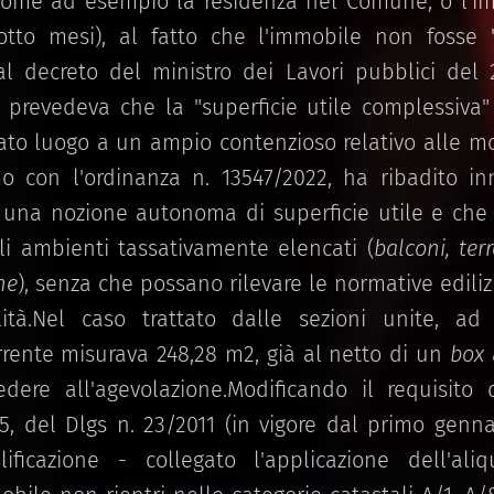
ome ad esempio la residenza nel Comune, o l'imp
iotto mesi), al fatto che l'immobile non fosse 
dal decreto del ministro dei Lavori pubblici del 2
 7 prevedeva che la "superficie utile complessiva
dato luogo a un ampio contenzioso relativo alle m
o con l'ordinanza n. 13547/2022, ha ribadito i
ce una nozione autonoma di superficie utile e c
gli ambienti tassativamente elencati (
balconi, terr
ne
), senza che possano rilevare le normative ediliz
ità.Nel caso trattato dalle sezioni unite, ad
rrente misurava 248,28 m2, già al netto di un
box
ere all'agevolazione.Modificando il requisito d
 5, del Dlgs n. 23/2011 (in vigore dal primo genn
ificazione - collegato l'applicazione dell'ali