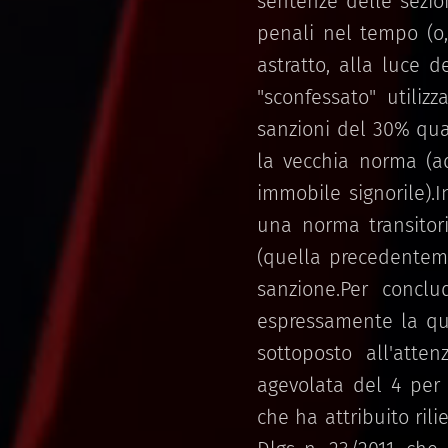
sentenze delle sezio
penali nel tempo (o, 
astratto, alla luce d
"sconfessato" utiliz
sanzioni del 30% qu
la vecchia norma (a
immobile signorile).In
una norma transitori
(quella precedenteme
sanzione.Per concl
espressamente la que
sottoposto all'atte
agevolata del 4 per c
che ha attribuito ril