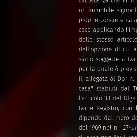
circostanza che l'imm
un immobile signorile
proprie concrete cara
casa applicando l'imp
dello stesso articol
dell'opzione di cui a
siano soggette a Iva.
per la quale è previs
II, allegata al Dpr n.
casa" stabiliti dal 
l'articolo 33 del Dlg
Iva e Registro, con 
dipende dal mero dat
del 1969 nel n. 127-
u