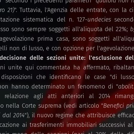
o" secondo i precedenti parametri "
qualora non ri
o 21)
". Tuttavia, l'Agenzia delle entrate, con la c
etazione sistematica del n. 127-
undecies
second
usso sono sempre soggetti all'aliquota del 22%;
b
gevolazione prima casa, sono soggetti all'ali
li non di lusso, e con opzione per l'agevolazione,
decisione delle sezioni unite: l'esclusione del
oni unite qui commentata ha affermato, ribalt
 disposizioni che identificano le case "di luss
e non hanno determinato un fenomeno di "
abolit
n relazione agli atti anteriori al 2014 rimang
o nella Corte suprema (vedi articolo "
Benefici pr
i dal 2014
"), il nuovo regime che attribuisce effica
icazione ai trasferimenti immobiliari successivi a