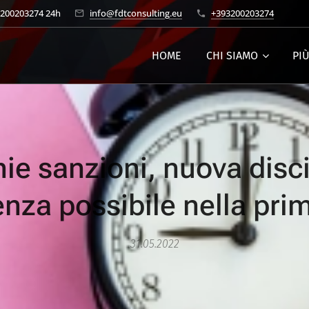
3200203274 24h
info@fdtconsulting.eu
+393200203274
HOME
CHI SIAMO
PI
ie sanzioni, nuova disci
nza possibile nella pr
31.05.2022