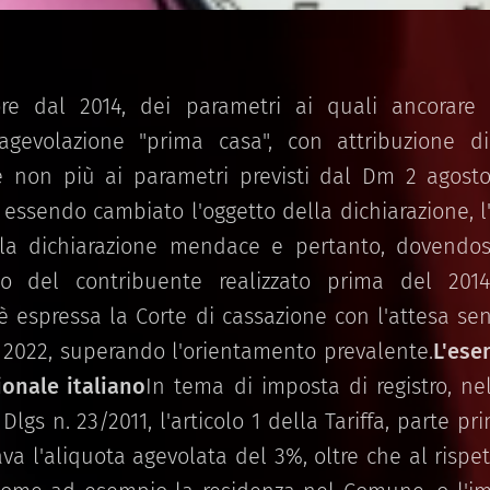
ore dal 2014, dei parametri ai quali ancorare 
'agevolazione "prima casa", con attribuzione di
e non più ai parametri previsti dal Dm 2 agost
 essendo cambiato l'oggetto della dichiarazione, l
lla dichiarazione mendace e pertanto, dovendos
io del contribuente realizzato prima del 201
 è espressa la Corte di cassazione con l'attesa se
e 2022, superando l'orientamento prevalente.
L'ese
ionale italiano
In tema di imposta di registro, ne
 Dlgs n. 23/2011, l'articolo 1 della Tariffa, parte pr
ava l'aliquota agevolata del 3%, oltre che al rispe