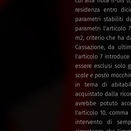
cui alla nota II-
bis
(c
residenza entro dic
parametri stabiliti 
parametri l'articolo
m2, criterio che ha 
Cassazione, da ultim
l'articolo 7 introdu
essere esclusi solo 
scale e posto macchi
in tema di abitabil
acquistato dalla rico
avrebbe potuto acced
l'articolo 10, comma
intervento di sempl