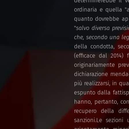
determinerebbe il ve
ordinaria e quella "
quanto dovrebbe appl
"
salvo diversa previs
che, secondo una legg
della condotta, sec
(efficace dal 2014) 
originariamente pre
dichiarazione mendac
più realizzarsi, in q
espunto dalla fattis
hanno, pertanto, con
recupero della diff
sanzioni.Le sezioni