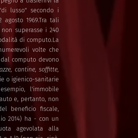
egno a trasferirvi la
"di lusso" secondo i
 agosto 1969.Tra tali
" non superasse i 240
odalità di computo.La
nnumerevoli volte che
he dal computo devono
azze, cantine, soffitte,
ie o igienico-sanitarie
 esempio, l'immobile
auto e, pertanto, non
el beneficio fiscale,
aio 2014) ha - con un
quota agevolata alla