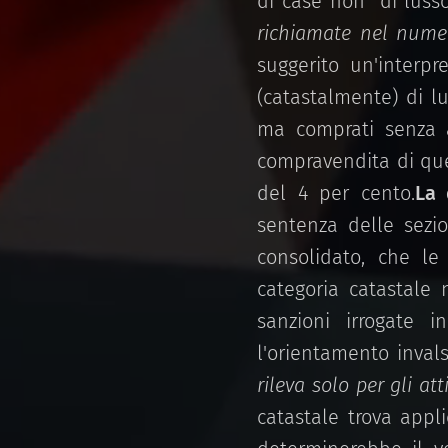
di case non "di luss
richiamate nel numer
suggerito un'interpr
(catastalmente) di l
ma comprati senza a
compravendita di quel
del 4 per cento.
La 
sentenza delle sezi
consolidato, che le
categoria catastal
sanzioni irrogate i
l'orientamento invals
rileva solo per gli att
catastale trova appl