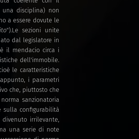
enuta coerente con il
i una disciplina) non
no a essere dovute le
ito
").Le sezioni unite
to dal legislatore in
è il mendacio circa i
istiche dell'immobile.
ioè le caratteristiche
 appunto, i parametri
vo che, piuttosto che
a norma sanzionatoria
sulla configurabilità
 divenuto irrilevante,
ama una serie di note