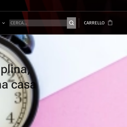
Ù
CARRELLO
plina,
ima casa