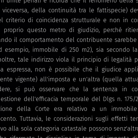
ni unite penali e ricorda che il fenomeno della
viceversa, della continuità tra le fattispecie) d
el criterio di coincidenza strutturale e non in c
za proprio questo metro di giudizio, perché riti
ando il comportamento del contribuente sarebbe 
d esempio, immobile di 250 m2), sia secondo l
oltre, tale indirizzo viola il principio di legalità
a espressa, non è possibile che il giudice appl
nte vigente) all'imposta e un'altra (quella attu
udere, si può osservare che la sentenza in c
stione dell'efficacia temporale del Dlgs n. 175/2
nzione della Corte era relativo a un immobil
ento. Tuttavia, le considerazioni sugli effetti t
ievo alla sola categoria catastale possono senz'alt