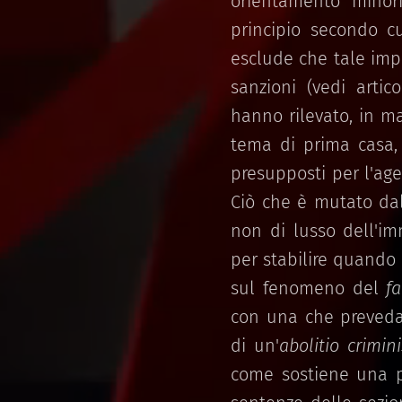
orientamento minorit
principio secondo cu
esclude che tale imp
sanzioni (vedi artico
hanno rilevato, in m
tema di prima casa, 
presupposti per l'age
Ciò che è mutato dal 
non di lusso dell'im
per stabilire quando
sul fenomeno del
fa
con una che preveda 
di un'
abolitio crimini
come sostiene una pa