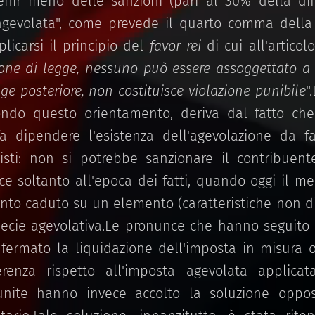
nir meno delle sanzioni (pari al 30% della dif
agevolata", come prevede il quarto comma della 
icarsi il principio del
favor rei
di cui all'artico
ione di legge, nessuno può essere assoggettato a 
e posteriore, non costituisce violazione punibile
"
ondo questo orientamento, deriva dal fatto che
fa dipendere l'esistenza dell'agevolazione da fa
visti: non si potrebbe sanzionare il contribuen
e soltanto all'epoca dei fatti, quando oggi il 
uanto caduto su un elemento (caratteristiche non d
pecie agevolativa.Le pronunce che hanno seguit
fermato la liquidazione dell'imposta in misura ord
erenza rispetto all'imposta agevolata applica
 unite hanno invece accolto la soluzione oppo