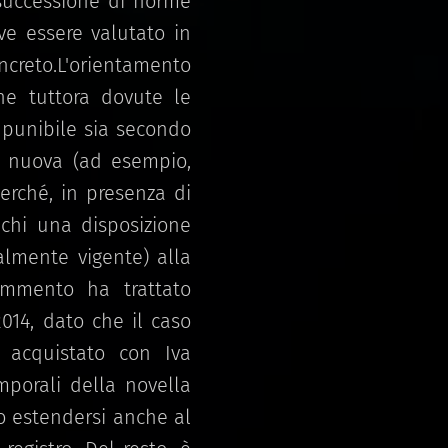
 successione di norme
eve essere valutato in
oncreto.L'orientamento
ene tuttora dovute le
punibile sia secondo
a nuova (ad esempio,
 perché, in presenza di
ichi una disposizione
almente vigente) alla
ommento ha trattato
014, dato che il caso
e acquistato con Iva
emporali della novella
ro estendersi anche al