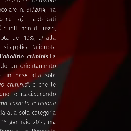
corrano le condizioni
ircolare n. 31/2014, ha
o cui:
a)
i fabbricati
)
quelli non di lusso,
quota del 10%;
c)
alla
 si applica l'aliquota
l'
abolitio criminis
.
La
ando un orientamento
o" in base alla sola
io criminis
", e che le
ono efficaci.Secondo
ima casa: la categoria
cia alla sola categoria
l 1° gennaio 2014, ma