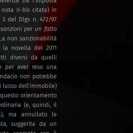
ferenza tra l'imposta
nota II-
bis
citata) in
lo 3 del Dlgs n. 472/97
sanzioni per un fatto
.La non sanzionabilità
 la novella del 2011
tti diversi da quelli
te per aver reso una
mendacio non potrebbe
i lusso dell'immobile)
o questo orientamento
inaria (e, quindi, il
ta), ma annullato le
sta, suggerita da un