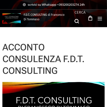
scrivici su Whatsapp +393200203274 24h
CERCA
F.D.T. CONSULTING di Francesco
Di Tommaso
.
ACCONTO
CONSULENZA F.D.T.
CONSULTING