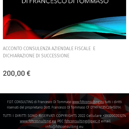
ACCONTO CONSULENZA AZIENDALE FISCALE E
DICHIARAZIONE DI SUCCESSIONE
200,00
€
F.D.T. CONSULTING di Francesco Di Tommaso
www.fdtconsulting.eu
tutti i diritti
riservati del proprietario Dott. Francesco DI Tommaso CF DTMFNC85C26H501H.
TUTTI I DIRITTI SONO RISERVATI COPYRIGHTS 2022 Cellulare +393200203274
www.fdtcosnulting.eu
PEC
fdtconsulting@pec.it
email
info@fdtconsulting.eu