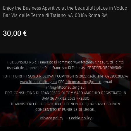
Enjoy the Business Aperitivo at the beautifull place in Vodoo
Bar Via delle Terme di Traiano, 4A, 00184 Roma RM
30,00
€
F.D.T. CONSULTING di Francesco Di Tommaso
www.fdtconsulting.eu
tutti i diritti
riservati del proprietario Dott. Francesco DI Tommaso CF DTMFNC85C26H501H.
TUTTI I DIRITTI SONO RISERVATI COPYRIGHTS 2022 Cellulare +393200203274
www.fdtcosnulting.eu
PEC
fdtconsulting@pec.it
email
info@fdtconsulting.eu
F.D.T. CONSULTING DI FRANCESCO DI TOMMASO MARCHIO REGISTRATO IN
DATA 26 APRILE 2022 PRESSO
IL MINISTERO DELLO SVILUPPO ECONOMICO QUALSIASI USO NON
CONSENTITO E' PUNIBILE DI LEGGE.
Privacy policy
Cookie policy