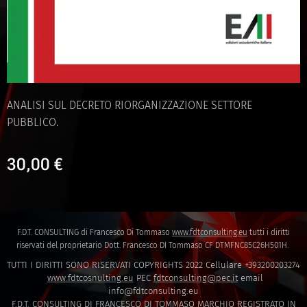
ANALISI SUL DECRETO RIORGANIZZAZIONE SETTORE
PUBBLICO.
30,00
€
F.D.T. CONSULTING di Francesco Di Tommaso
www.fdtconsulting.eu
tutti i diritti
riservati del proprietario Dott. Francesco DI Tommaso CF DTMFNC85C26H501H.
TUTTI I DIRITTI SONO RISERVATI COPYRIGHTS 2022 Cellulare +393200203274
www.fdtcosnulting.eu
PEC
fdtconsulting@pec.it
email
info@fdtconsulting.eu
F.D.T. CONSULTING DI FRANCESCO DI TOMMASO MARCHIO REGISTRATO IN