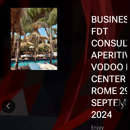
BUSINES
LTING
FDT
SS
CONSUL
IVO
APERITI
VODOO 
MBER
CENTER 
ROME 29
SEPTEM
2024
Enjoy