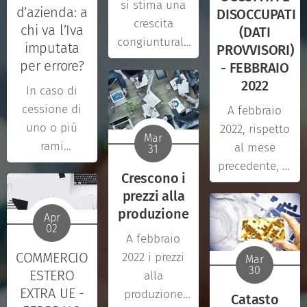
si stima una
d’azienda: a
DISOCCUPATI
crescita
chi va l’Iva
(DATI
congiunturale
imputata
PROVVISORI)
per entrambi i
per errore?
- FEBBRAIO
flussi
2022
In caso di
commerciali
cessione di
A febbraio
con l'estero,
uno o più
2022, rispetto
più intensa
Mar
rami
al mese
31
per le
aziendali, con
precedente, la
esportazioni
Crescono i
estinzione del
crescita del
(+4,8%), lieve
prezzi alla
soggetto
numero di
per le
produzione
Apr
cedente, il
occupati si
importazioni
02
A febbraio
cessionario
associa alla
(+0,3%).
COMMERCIO
2022 i prezzi
deve
diminuzione
Mar
L'aumento su
30
ESTERO
alla
assolvere tutti
dei
base mensile
EXTRA UE -
produzione
gli
disoccupati e
Catasto
dell'export è