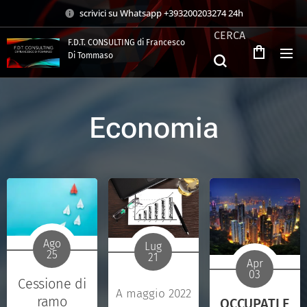
scrivici su Whatsapp +393200203274 24h
CERCA
F.D.T. CONSULTING di Francesco
Di Tommaso
.
Economia
Ago
Lug
25
21
Apr
03
Cessione di
A maggio 2022
ramo
OCCUPATI E